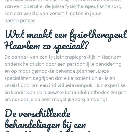
van een operatie, de juiste fysiotherapeutische zorg
kan een wereld van verschil maken in jouw
herstelproces.
Wat maakt een fysiotherapeut
Haarlem zo speciaal?
De aanpak van een fysiotherapiepraktijk in Haarlem
onderscheidt zich door een persoonlijke benadering
en op maat gemaakte behandelplannen. Deze
specialisten begrijpen dat elke patiënt uniek is en
vereist daarom een individuele aanpak. Hun expertise
en kennis van de nieuwste behandelmethoden zorgen
ervoor dat je de best mogelijke zorg ontvangt.
De verschillende
behandelingen bij een