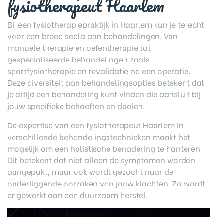
fysiotherapeut Haarlem
Bij een fysiotherapiepraktijk in Haarlem kun je terecht
voor een breed scala aan behandelingen. Van
manuele therapie en oefentherapie tot
gespecialiseerde behandelingen zoals
sportfysiotherapie en revalidatie na een operatie.
Deze diversiteit aan behandelingsopties betekent dat
je altijd een behandeling kunt vinden die aansluit bij
jouw specifieke behoeften en doelen.
De expertise van een fysiotherapeut Haarlem in
verschillende behandelingstechnieken maakt het
mogelijk om een holistische benadering te hanteren.
Dit betekent dat niet alleen de symptomen worden
aangepakt, maar ook wordt gezocht naar de
onderliggende oorzaken van jouw klachten. Zo wordt
er gewerkt aan een duurzaam herstel.