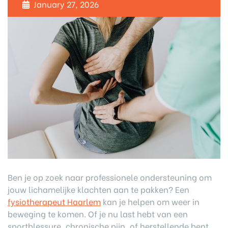
January 27, 2026
Ben je op zoek naar professionele ondersteuning om
jouw lichamelijke klachten aan te pakken? Een
fysiotherapeut Haarlem
kan je helpen om weer in
beweging te komen. Of je nu last hebt van een
sportblessure, chronische pijn, of herstellende bent