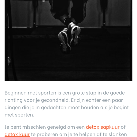
Beginnen met sporten is een grote stap in de goede
richting voor je gezondheid. Er zijn echter een paar
dingen die je in gedachten moet houden als je begint
met sporten.
Je bent misschien geneigd om een
detox sapkuur
of
detox kuur
te proberen om je te helpen af te slanken