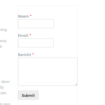
Naam
*
king
Email
*
nis.
ok
Bericht
*
f door
ij
ozen
Submit
en aan