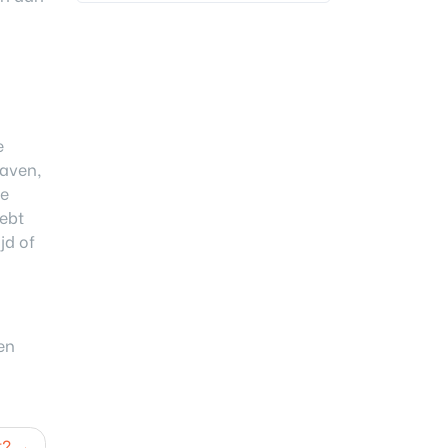
e
raven,
de
hebt
jd of
pen
t?