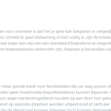
n voor crematie is dat het je geld kan besparen in vergelij
is. Omdat er geen balseming of kist nodig is, zijn de totale
eel lager dan die van een standaard begrafenis en begrafe
en begraafplaats verbonden zijn, bespaar je bovendien o
t meer gemak biedt voor familieleden die ver weg wonen o
den geen traditionele begrafenisdienst kunnen bijwonen. B
 hun eigen herdenkingsdienst houden op een door hen gek
enst op speciale plaatsen worden uitgestrooid of zelfs per
n die de dienst niet kunnen bijwonen toch kunnen deelnem