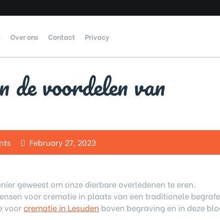
e
Over ons
Contact
Privacy
n de voordelen van
nts
February 27, 2023
nier geweest om onze dierbare overledenen te eren.
sen voor crematie in plaats van een traditionele begrafen
e voor
crematie in Lesuden
boven begraving en in deze blo