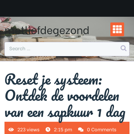
Skip
to
content
metliefdegezond
Reset je systeem:
Ontdek de voordelen
van een sapkuur 1 dag
223 views
2:15 pm
0 Comments