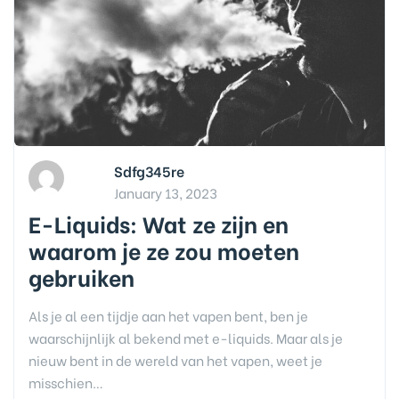
Sdfg345re
January 13, 2023
E-Liquids: Wat ze zijn en
waarom je ze zou moeten
gebruiken
Als je al een tijdje aan het vapen bent, ben je
waarschijnlijk al bekend met e-liquids. Maar als je
nieuw bent in de wereld van het vapen, weet je
misschien…