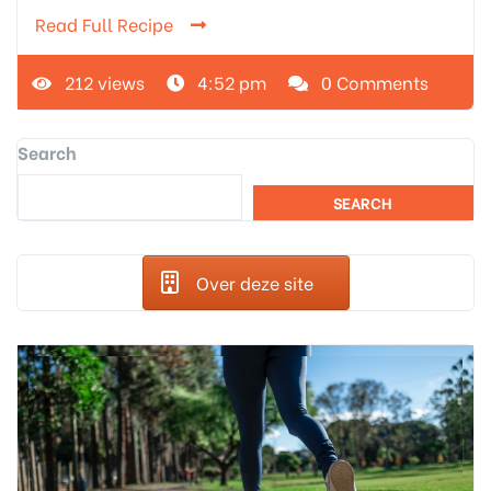
Read Full Recipe
212 views
4:52 pm
0 Comments
Search
SEARCH
Over deze site