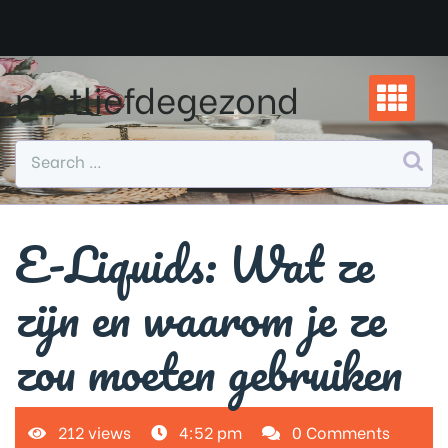
Skip
to
content
metliefdegezond
E-Liquids: Wat ze
zijn en waarom je ze
zou moeten gebruiken
212 views
4:52 pm
0 Comments