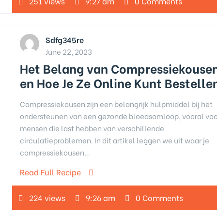
251 views
9:27 am
0 Comments
Sdfg345re
June 22, 2023
Het Belang van Compressiekouse
en Hoe Je Ze Online Kunt Bestelle
Compressiekousen zijn een belangrijk hulpmiddel bij het
ondersteunen van een gezonde bloedsomloop, vooral voo
mensen die last hebben van verschillende
circulatieproblemen. In dit artikel leggen we uit waar je
compressiekousen…
Read Full Recipe
224 views
9:26 am
0 Comments