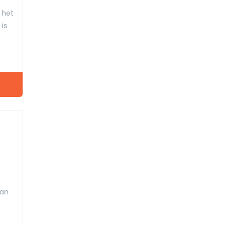
 het
is
van