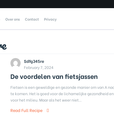
e
Over ons
Contact
Privacy
re
Sdfg345re
February 7, 2024
De voordelen van fietsjassen
Fietsen is een geweldige en gezonde manier om van A naa
te komen. Het is goed voor de lichamelijke gezondheid en
voor het milieu. Maar als het weer niet…
Read Full Recipe