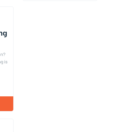
ang
en?
g is