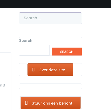
Search
SEARCH
Over deze site
r B
Stuur ons een bericht