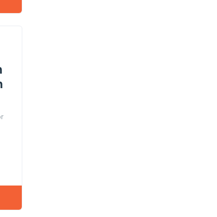
n
n
r