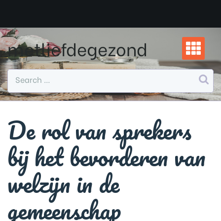
Skip
to
content
metliefdegezond
De rol van sprekers
bij het bevorderen van
welzijn in de
gemeenschap