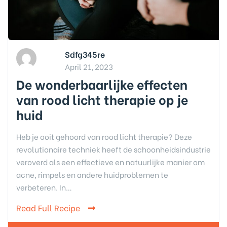
Sdfg345re
April 21, 2023
De wonderbaarlijke effecten
van rood licht therapie op je
huid
Heb je ooit gehoord van rood licht therapie? Deze
revolutionaire techniek heeft de schoonheidsindustrie
veroverd als een effectieve en natuurlijke manier om
acne, rimpels en andere huidproblemen te
verbeteren. In…
Read Full Recipe