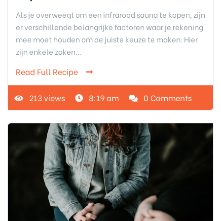
Als je overweegt om een infrarood sauna te kopen, zijn
er verschillende belangrijke factoren waar je rekening
mee moet houden om de juiste keuze te maken. Hier
zijn enkele zaken…
Read Full Recipe
213 views
8:19 am
0 Comments