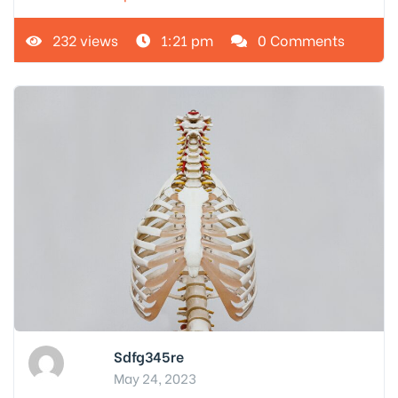
232 views
1:21 pm
0 Comments
Sdfg345re
May 24, 2023