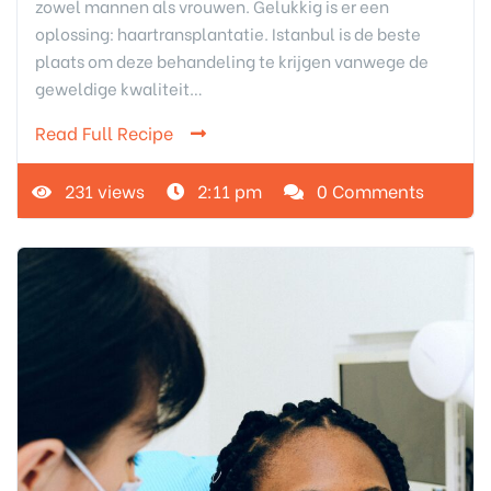
zowel mannen als vrouwen. Gelukkig is er een
oplossing: haartransplantatie. Istanbul is de beste
plaats om deze behandeling te krijgen vanwege de
geweldige kwaliteit…
Read Full Recipe
231 views
2:11 pm
0 Comments