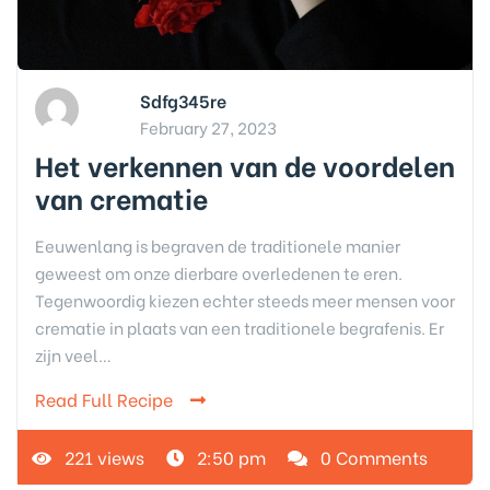
Sdfg345re
February 27, 2023
Het verkennen van de voordelen
van crematie
Eeuwenlang is begraven de traditionele manier
geweest om onze dierbare overledenen te eren.
Tegenwoordig kiezen echter steeds meer mensen voor
crematie in plaats van een traditionele begrafenis. Er
zijn veel…
Read Full Recipe
221 views
2:50 pm
0 Comments