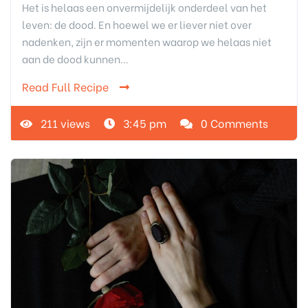
Het is helaas een onvermijdelijk onderdeel van het
leven: de dood. En hoewel we er liever niet over
nadenken, zijn er momenten waarop we helaas niet
aan de dood kunnen…
Read Full Recipe
211 views
3:45 pm
0 Comments