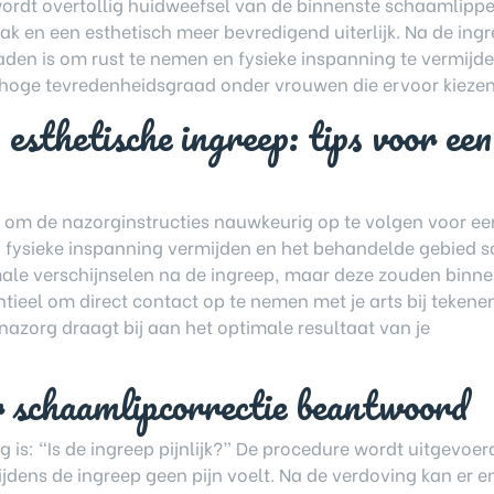
 wordt overtollig huidweefsel van de binnenste schaamlipp
ak en een esthetisch meer bevredigend uiterlijk. Na de ing
raden is om rust te nemen en fysieke inspanning te vermijde
n hoge tevredenheidsgraad onder vrouwen die ervoor kiezen
esthetische ingreep: tips voor een
k om de nazorginstructies nauwkeurig op te volgen voor ee
, fysieke inspanning vermijden en het behandelde gebied 
male verschijnselen na de ingreep, maar deze zouden binn
ieel om direct contact op te nemen met je arts bij tekene
nazorg draagt bij aan het optimale resultaat van je
r schaamlipcorrectie beantwoord
is: “Is de ingreep pijnlijk?” De procedure wordt uitgevoer
ijdens de ingreep geen pijn voelt. Na de verdoving kan er e