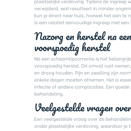
plaatselijke verdoving. Tijdens de ingreep
verwijderd, wat resulteert in minder ongem
kun je direct naar huis, hoewel het aan te 
is een relatief eenvoudige ingreep met ee
Nazorg en herstel na een 
voorspoedig herstel
Na een schaamlipcorrectie is het belangrij
voorspoedig herstel. Dit omvat rust nemen
en droog houden. Pijn en zwelling zijn nor
enkele dagen moeten afnemen. Het is essent
infectie of andere complicaties. Een goede 
behandeling.
Veelgestelde vragen ove
Een veelgestelde vraag over de behandeling 
onder plaatselijke verdoving, waardoor je t