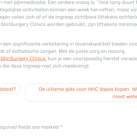
n met pijnmedicatie. Een andere vraag is: “Hoe lang duurt 
gelijkse activiteiten binnen een week hervatten, maar vo
agen velen zich af of de ingreep zichtbare littekens achterl
SkinSurgery Clinics worden gebruikt, zijn littekens minima
en significante verbetering in levenskwaliteit bieden vo
 of esthetische zorgen. Met de juiste zorg en nazorg,
j
SkinSurgery Clinics
, kun je een voorspoedig herstel verwa
n die deze ingreep met zich meebrengt.
dstest?
De ultieme gids voor HHC Vapes kopen: Wa
moet wet
equired fields are marked
*