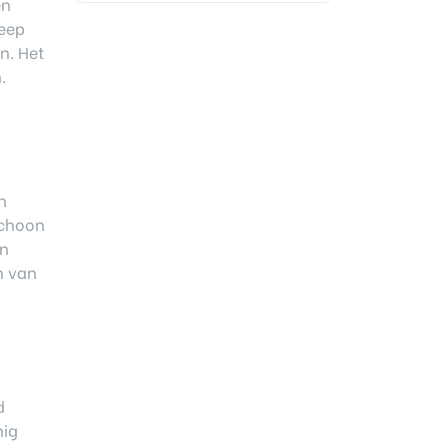
en
reep
n. Het
.
n
schoon
en
n van
d
nig