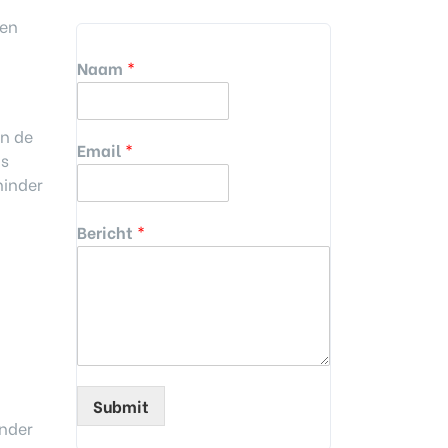
 en
Naam
*
an de
Email
*
ns
hinder
Bericht
*
Submit
onder