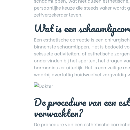
schaamlippen, wat niet alleen esthetische
persoonlijke keuze die steeds vaker wordt
zelfverzekerder leven.
Wat is een schaamlipcorr
Een esthetische correctie is een chirurgis
binnenste schaamlippen. Het is bedoeld voo
seksuele activiteiten, of esthetische zorge
ondervinden bij het sporten, het dragen va
harmonieuzer uiterlijk. Het is een veilige 
waarbij overtollig huidweefsel zorgvuldig 
De procedure van een est
verwachten?
De procedure van een esthetische correcti