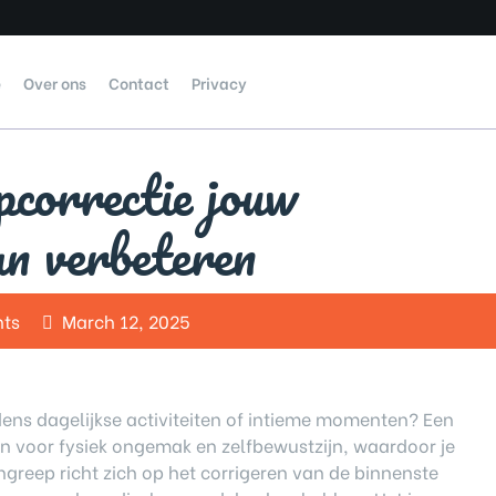
e
Over ons
Contact
Privacy
correctie jouw
an verbeteren
ts
March 12, 2025
ijdens dagelijkse activiteiten of intieme momenten? Een
n voor fysiek ongemak en zelfbewustzijn, waardoor je
ingreep richt zich op het corrigeren van de binnenste