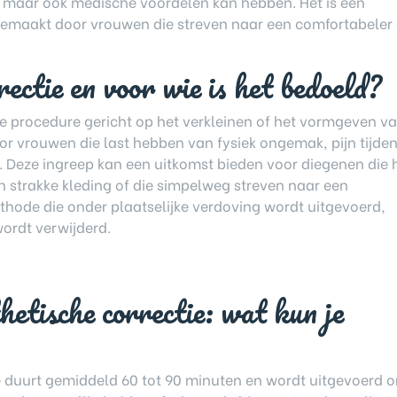
, maar ook medische voordelen kan hebben. Het is een
 gemaakt door vrouwen die streven naar een comfortabeler
ectie en voor wie is het bedoeld?
che procedure gericht op het verkleinen of het vormgeven v
r vrouwen die last hebben van fysiek ongemak, pijn tijde
n. Deze ingreep kan een uitkomst bieden voor diegenen die 
n strakke kleding of die simpelweg streven naar een
methode die onder plaatselijke verdoving wordt uitgevoerd,
wordt verwijderd.
hetische correctie: wat kun je
e duurt gemiddeld 60 tot 90 minuten en wordt uitgevoerd 