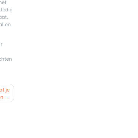
het
lledig
aat.
al en
or
chten
t je
en