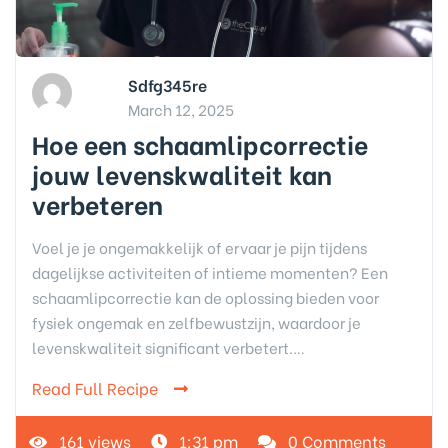
Sdfg345re
March 12, 2025
Hoe een schaamlipcorrectie
jouw levenskwaliteit kan
verbeteren
Voel je je ongemakkelijk of ervaar je pijn tijdens
dagelijkse activiteiten of intieme momenten? Een
schaamlipcorrectie kan de oplossing bieden voor
fysiek ongemak en zelfbewustzijn, waardoor je
levenskwaliteit significant verbetert.…
Read Full Recipe
161 views
1:31 pm
0 Comments