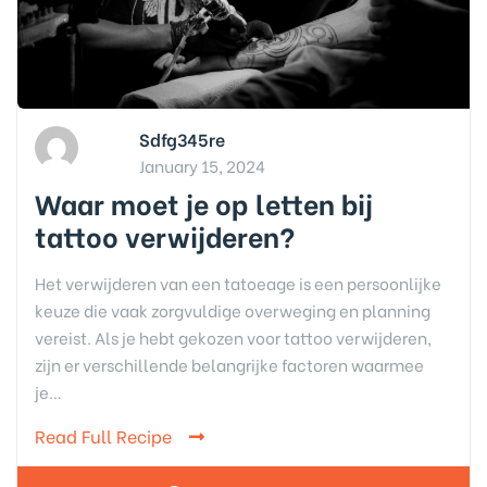
Sdfg345re
January 15, 2024
Waar moet je op letten bij
tattoo verwijderen?
Het verwijderen van een tatoeage is een persoonlijke
keuze die vaak zorgvuldige overweging en planning
vereist. Als je hebt gekozen voor tattoo verwijderen,
zijn er verschillende belangrijke factoren waarmee
je…
Read Full Recipe