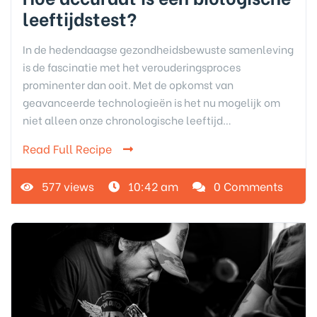
leeftijdstest?
In de hedendaagse gezondheidsbewuste samenleving
is de fascinatie met het verouderingsproces
prominenter dan ooit. Met de opkomst van
geavanceerde technologieën is het nu mogelijk om
niet alleen onze chronologische leeftijd…
Read Full Recipe
577 views
10:42 am
0 Comments